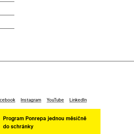
cebook
Instagram
YouTube
LinkedIn
Program Ponrepa jednou měsíčně
do schránky