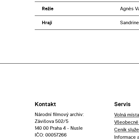
Režie
Agnès V
Hrají
Sandrine
Kontakt
Servis
Národní filmový archiv:
Volná míst
Závišova 502/5
Všeobecné
140 00 Praha 4 - Nusle
Ceník služ
IČO: 00057266
Informace 