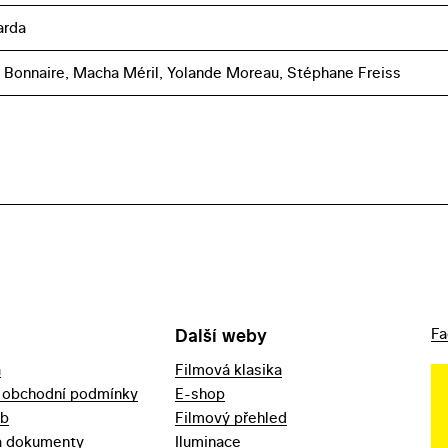
arda
 Bonnaire, Macha Méril, Yolande Moreau, Stéphane Freiss
Další weby
Fa
a
Filmová klasika
 obchodní podmínky
E-shop
eb
Filmový přehled
a dokumenty
Iluminace