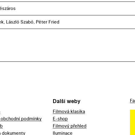
észáros
ek, László Szabó, Péter Fried
Další weby
Fa
a
Filmová klasika
 obchodní podmínky
E-shop
eb
Filmový přehled
a dokumenty
Iluminace