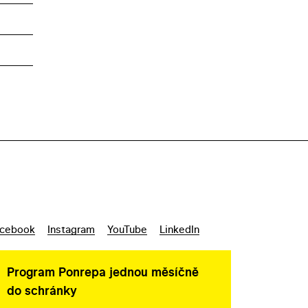
cebook
Instagram
YouTube
LinkedIn
Program Ponrepa jednou měsíčně
do schránky