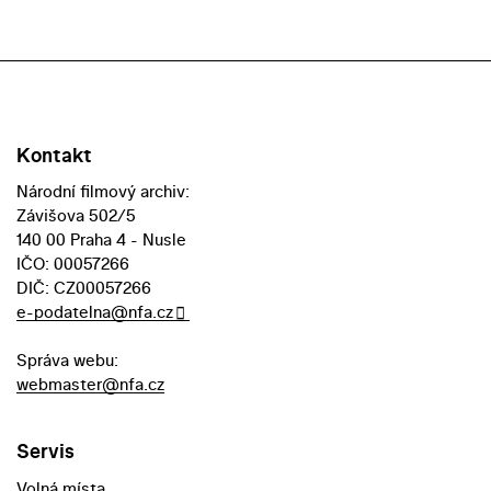
Kontakt
Národní filmový archiv:
Závišova 502/5
140 00 Praha 4 - Nusle
IČO: 00057266
DIČ: CZ00057266
e-podatelna@nfa.cz
Správa webu:
webmaster@nfa.cz
Servis
Volná místa