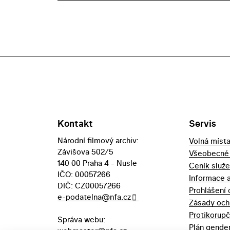
Kontakt
Servis
Národní filmový archiv:
Volná míst
Závišova 502/5
Všeobecné
140 00 Praha 4 - Nusle
Ceník služ
IČO: 00057266
Informace 
DIČ: CZ00057266
Prohlášení 
e-podatelna@nfa.cz
Zásady och
Protikorupč
Správa webu:
Plán gender