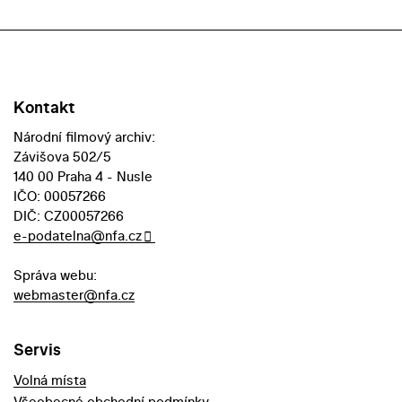
Kontakt
Národní filmový archiv:
Závišova 502/5
140 00 Praha 4 - Nusle
IČO: 00057266
DIČ: CZ00057266
e-podatelna@nfa.cz
Správa webu:
webmaster@nfa.cz
Servis
Volná místa
Všeobecné obchodní podmínky