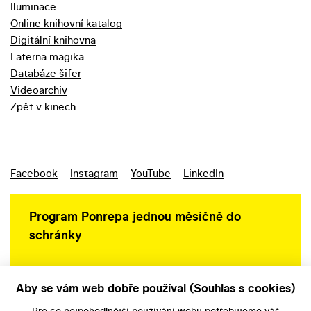
Iluminace
Online knihovní katalog
Digitální knihovna
Laterna magika
Databáze šifer
Videoarchiv
Zpět v kinech
Facebook
Instagram
YouTube
LinkedIn
Program Ponrepa jednou měsíčně do
schránky
Aby se vám web dobře používal (Souhlas s cookies)
Ochrana osobních údajů
Pro co nejpohodlnější používání webu potřebujeme váš