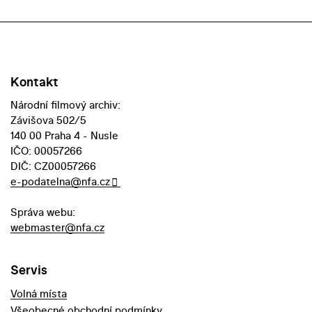
Kontakt
Národní filmový archiv:
Závišova 502/5
140 00 Praha 4 - Nusle
IČO: 00057266
DIČ: CZ00057266
e-podatelna@nfa.cz
Správa webu:
webmaster@nfa.cz
Servis
Volná místa
Všeobecné obchodní podmínky