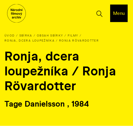
Menu
ÚVOD
SBÍRKA
OBSAH SBÍRKY
FILMY
RONJA, DCERA LOUPEŽNÍKA / RONJA RÖVARDOTTER
Ronja, dcera
loupežníka / Ronja
Rövardotter
Tage Danielsson , 1984