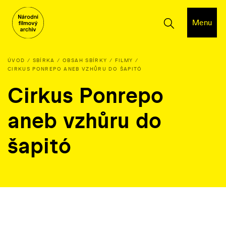
Menu
ÚVOD
SBÍRKA
OBSAH SBÍRKY
FILMY
CIRKUS PONREPO ANEB VZHŮRU DO ŠAPITÓ
Cirkus Ponrepo
aneb vzhůru do
šapitó