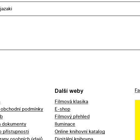
jazaki
Další weby
Fa
a
Filmová klasika
 obchodní podmínky
E-shop
eb
Filmový přehled
a dokumenty
Iluminace
o přístupnosti
Online knihovní katalog
rany osobních údajů
Digitální knihovna