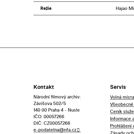
Režie
Hajao Mi
Kontakt
Servis
Národní filmový archiv:
Volná míst
Závišova 502/5
Všeobecné
140 00 Praha 4 - Nusle
Ceník služ
IČO: 00057266
Informace 
DIČ: CZ00057266
Prohlášení 
e-podatelna@nfa.cz
Zásady och