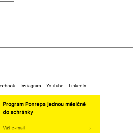
cebook
Instagram
YouTube
LinkedIn
Program Ponrepa jednou měsíčně
do schránky