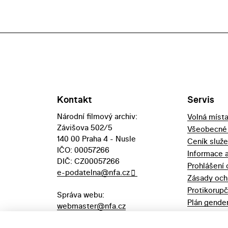
Kontakt
Servis
Národní filmový archiv:
Volná míst
Závišova 502/5
Všeobecné
140 00 Praha 4 - Nusle
Ceník služ
IČO: 00057266
Informace 
DIČ: CZ00057266
Prohlášení 
e-podatelna@nfa.cz
Zásady och
Protikorupč
Správa webu:
Plán gender
webmaster@nfa.cz
Výpůjční řá
Aukční vyhl