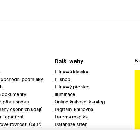
Další weby
Fa
a
Filmová klasika
 obchodní podmínky
E-shop
eb
Filmový přehled
a dokumenty
Iluminace
o přístupnosti
Online knihovní katalog
rany osobních údajů
Digitální knihovna
ní opatření
Laterna magika
ové rovnosti (GEP)
Databáze šifer
d 2023
Videoarchiv
áška - movitý
Zpět v kinech