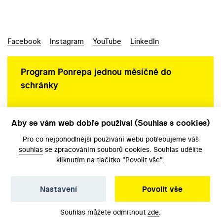
Facebook
Instagram
YouTube
LinkedIn
Program Ponrepa jednou měsíčně do
schránky
Aby se vám web dobře používal (Souhlas s cookies)
Ochrana osobních údajů
Pro co nejpohodlnější používání webu potřebujeme váš
souhlas
se zpracováním souborů cookies. Souhlas udělíte
kliknutím na tlačítko "Povolit vše".
Nastavení
Povolit vše
©️ Národní filmový archiv, 2026
Souhlas můžete odmítnout
zde
.