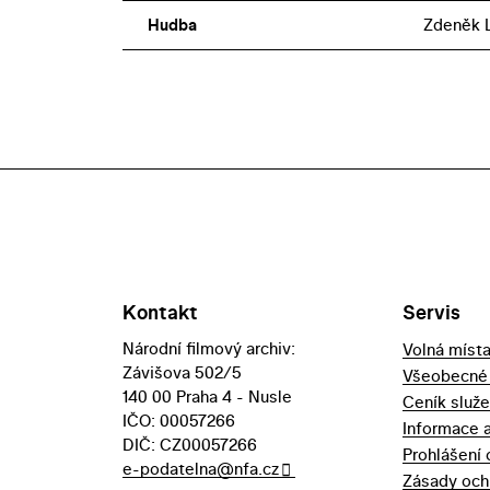
Hudba
Zdeněk L
Kontakt
Servis
Národní filmový archiv:
Volná míst
Závišova 502/5
Všeobecné
140 00 Praha 4 - Nusle
Ceník služ
IČO: 00057266
Informace 
DIČ: CZ00057266
Prohlášení 
e-podatelna@nfa.cz
Zásady och