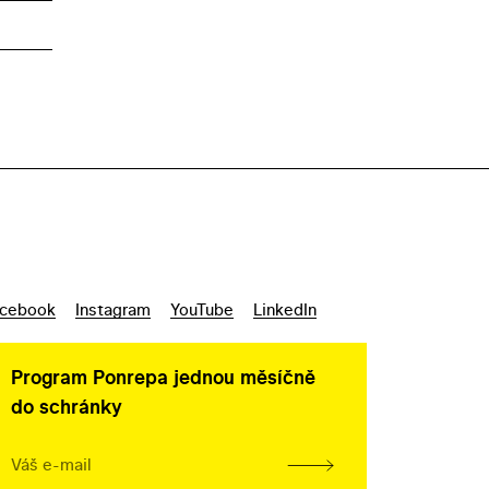
cebook
Instagram
YouTube
LinkedIn
Program Ponrepa jednou měsíčně
do schránky