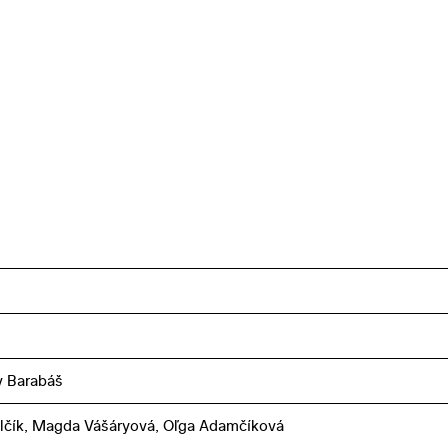
v Barabáš
ilčík, Magda Vášáryová, Oľga Adamčíková