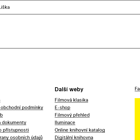
iška
Další weby
Fa
a
Filmová klasika
 obchodní podmínky
E-shop
eb
Filmový přehled
a dokumenty
Iluminace
o přístupnosti
Online knihovní katalog
rany osobních údajů
Digitální knihovna