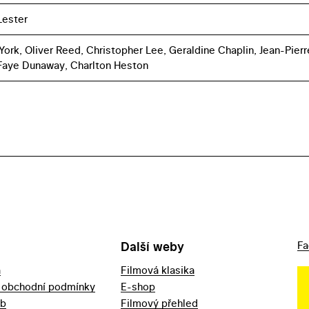
Lester
York, Oliver Reed, Christopher Lee, Geraldine Chaplin, Jean-Pierr
Faye Dunaway, Charlton Heston
Další weby
Fa
a
Filmová klasika
 obchodní podmínky
E-shop
eb
Filmový přehled