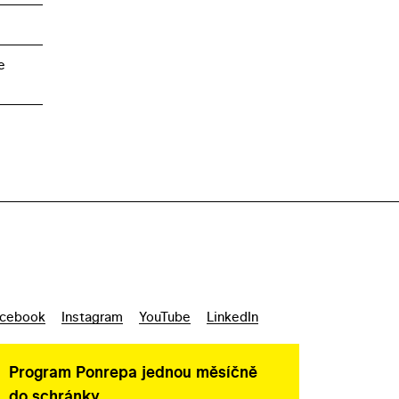
e
cebook
Instagram
YouTube
LinkedIn
Program Ponrepa jednou měsíčně
do schránky