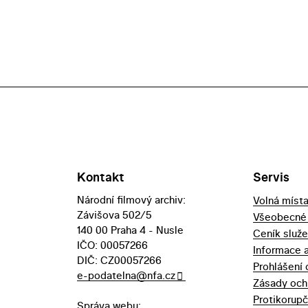
Kontakt
Servis
Národní filmový archiv:
Volná míst
Závišova 502/5
Všeobecné
140 00 Praha 4 - Nusle
Ceník služ
IČO: 00057266
Informace 
DIČ: CZ00057266
Prohlášení 
e-podatelna@nfa.cz
Zásady och
Protikorupč
Správa webu: