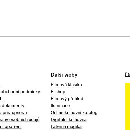
Další weby
Fa
a
Filmová klasika
 obchodní podmínky
E-shop
eb
Filmový přehled
a dokumenty
Iluminace
o přístupnosti
Online knihovní katalog
rany osobních údajů
Digitální knihovna
ní opatření
Laterna magika