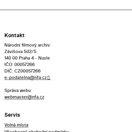
Kontakt
Národní filmový archiv:
Závišova 502/5
140 00 Praha 4 - Nusle
IČO: 00057266
DIČ: CZ00057266
e-podatelna@nfa.cz
Správa webu:
webmaster@nfa.cz
Servis
Volná místa
Všeobecné obchodní podmínky