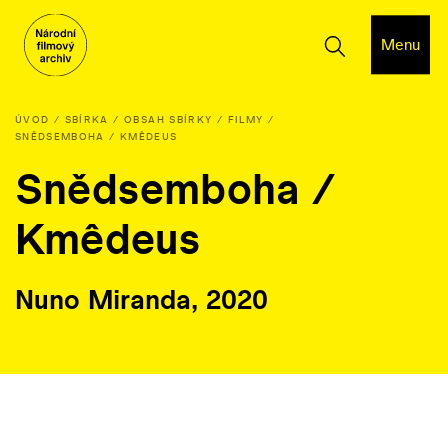
Menu
ÚVOD
SBÍRKA
OBSAH SBÍRKY
FILMY
SNĚDSEMBOHA / KMÊDEUS
Snědsemboha /
Kmêdeus
Nuno Miranda, 2020