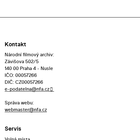
Kontakt
Národní filmový archiv:
Závišova 502/5
140 00 Praha 4 - Nusle
IČO: 00057266
DIČ: CZ00057266
e-podatelna@nfa.cz
Správa webu:
webmaster@nfa.cz
Servis
Volná místa