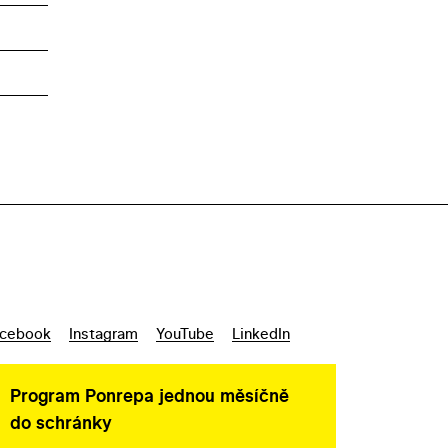
cebook
Instagram
YouTube
LinkedIn
Program Ponrepa jednou měsíčně
do schránky