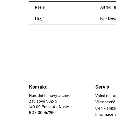
Režie
Alfred H
Hrají
Ivor Nov
Kontakt
Servis
Národní filmový archiv:
Volná míst
Závišova 502/5
Všeobecné
140 00 Praha 4 - Nusle
Ceník služ
IČO: 00057266
Informace 