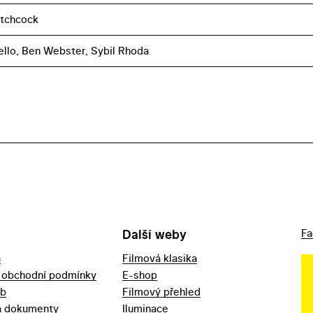
itchcock
ello, Ben Webster, Sybil Rhoda
Další weby
Fa
a
Filmová klasika
 obchodní podmínky
E-shop
eb
Filmový přehled
a dokumenty
Iluminace