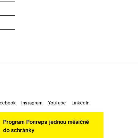
cebook
Instagram
YouTube
LinkedIn
Program Ponrepa jednou měsíčně
do schránky