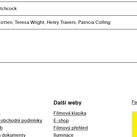
itchcock
otten, Teresa Wright, Henry Travers, Patricia Colling
Další weby
Fa
a
Filmová klasika
 obchodní podmínky
E-shop
eb
Filmový přehled
a dokumenty
Iluminace