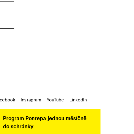
cebook
Instagram
YouTube
LinkedIn
Program Ponrepa jednou měsíčně
do schránky