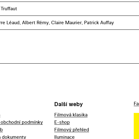
Truffaut
rre Léaud, Albert Rémy, Claire Maurier, Patrick Auffay
Další weby
Fa
a
Filmová klasika
 obchodní podmínky
E-shop
eb
Filmový přehled
a dokumenty
Iluminace