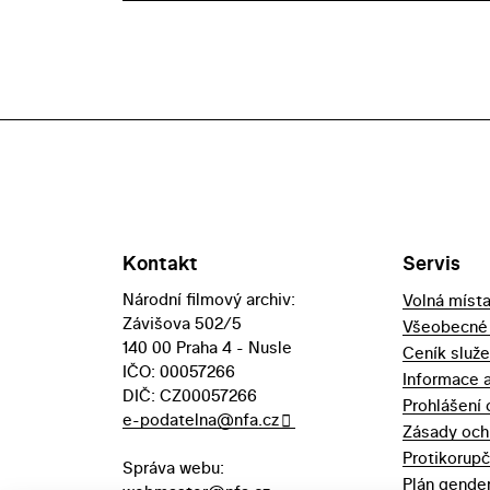
Kontakt
Servis
Národní filmový archiv:
Volná míst
Závišova 502/5
Všeobecné
140 00 Praha 4 - Nusle
Ceník služ
IČO: 00057266
Informace 
DIČ: CZ00057266
Prohlášení 
e-podatelna@nfa.cz
Zásady och
Protikorupč
Správa webu:
Plán gender