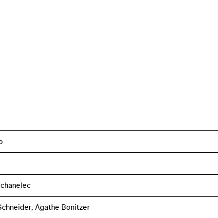
o
Schanelec
Schneider, Agathe Bonitzer