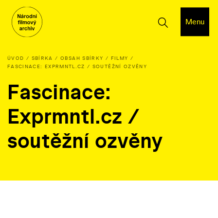
Menu
ÚVOD
SBÍRKA
OBSAH SBÍRKY
FILMY
FASCINACE: EXPRMNTL.CZ / SOUTĚŽNÍ OZVĚNY
Fascinace:
Exprmntl.cz /
soutěžní ozvěny