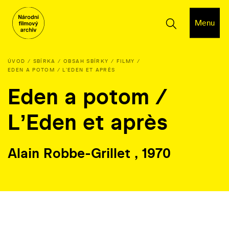
Menu
ÚVOD
SBÍRKA
OBSAH SBÍRKY
FILMY
EDEN A POTOM / LʼEDEN ET APRÈS
Eden a potom /
LʼEden et après
Alain Robbe-Grillet , 1970