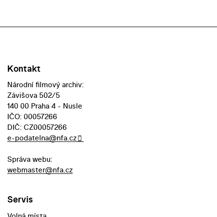
Kontakt
Národní filmový archiv:
Závišova 502/5
140 00 Praha 4 - Nusle
IČO: 00057266
DIČ: CZ00057266
e-podatelna@nfa.cz
Správa webu:
webmaster@nfa.cz
Servis
Volná místa