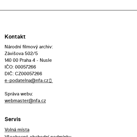
Kontakt
Národní filmový archiv:
Závišova 502/5
140 00 Praha 4 - Nusle
IČO: 00057266
DIČ: CZ00057266
e-podatelna@nfa.cz
Správa webu:
webmaster@nfa.cz
Servis
Volná místa
Všeobecné obchodní podmínky