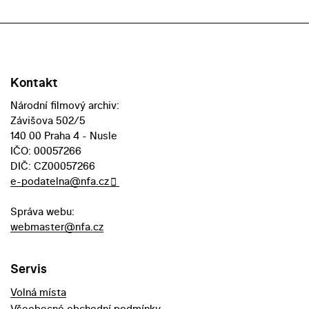
Kontakt
Národní filmový archiv:
Závišova 502/5
140 00 Praha 4 - Nusle
IČO: 00057266
DIČ: CZ00057266
e-podatelna@nfa.cz
Správa webu:
webmaster@nfa.cz
Servis
Volná místa
Všeobecné obchodní podmínky