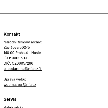
Kontakt
Národní filmový archiv:
Závišova 502/5
140 00 Praha 4 - Nusle
IČO: 00057266
DIČ: CZ00057266
e-podatelna@nfa.cz
Správa webu:
webmaster@nfa.cz
Servis
Volná místa