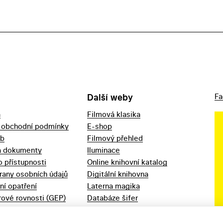
Další weby
Fa
a
Filmová klasika
 obchodní podmínky
E-shop
eb
Filmový přehled
a dokumenty
Iluminace
o přístupnosti
Online knihovní katalog
rany osobních údajů
Digitální knihovna
ní opatření
Laterna magika
ové rovnosti (GEP)
Databáze šifer
d 2023
Videoarchiv
áška - movitý
Zpět v kinech