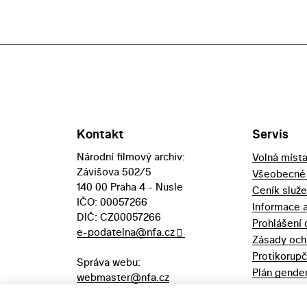
Kontakt
Servis
Národní filmový archiv:
Volná míst
Závišova 502/5
Všeobecné
140 00 Praha 4 - Nusle
Ceník služ
IČO: 00057266
Informace 
DIČ: CZ00057266
Prohlášení 
e-podatelna@nfa.cz
Zásady och
Protikorupč
Správa webu:
Plán gender
webmaster@nfa.cz
Výpůjční řá
Aukční vyhl