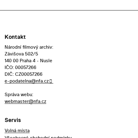
Kontakt
Národní filmový archiv:
Závišova 502/5
140 00 Praha 4 - Nusle
IČO: 00057266
DIČ: CZ00057266
e-podatelna@nfa.cz
Správa webu:
webmaster@nfa.cz
Servis
Volná místa
Všeobecné obchodní podmínky