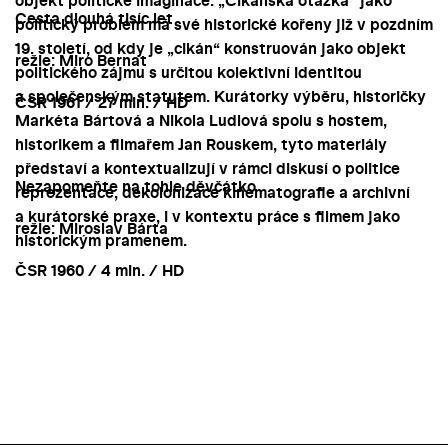
objekt politické imaginace. „Cikánská otázka“ jako
Cesta dlouhá tisíc let
politický problém má své historické kořeny již v pozdním
19. století, od kdy je „cikán“ konstruován jako objekt
režie: Miro Bernat
politického zájmu s určitou kolektivní identitou
a společenským statutem. Kurátorky výběru, historičky
ČSR 1961 / 27 min. / HD
Markéta Bártová a Nikola Ludlová spolu s hostem,
historikem a filmařem Jan Rouskem, tyto materiály
představí a kontextualizují v rámci diskusí o politice
Nezapomeňte na tohle děvčátko
reprezentace, dekolonizace kinematografie a archivní
a kurátorské praxe, i v kontextu práce s filmem jako
režie: Miroslav Bárta
historickým pramenem.
ČSR 1960 / 4 min. / HD