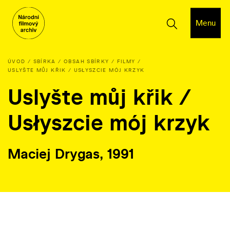
Menu
ÚVOD
SBÍRKA
OBSAH SBÍRKY
FILMY
USLYŠTE MŮJ KŘIK / USŁYSZCIE MÓJ KRZYK
Uslyšte můj křik /
Usłyszcie mój krzyk
Maciej Drygas, 1991