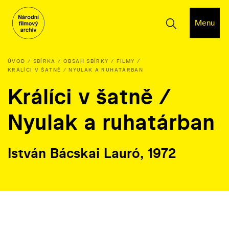
Menu
ÚVOD
SBÍRKA
OBSAH SBÍRKY
FILMY
KRÁLÍCI V ŠATNĚ / NYULAK A RUHATÁRBAN
Králíci v šatně /
Nyulak a ruhatárban
István Bácskai Lauró, 1972