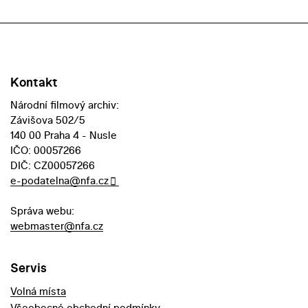
Kontakt
Národní filmový archiv:
Závišova 502/5
140 00 Praha 4 - Nusle
IČO: 00057266
DIČ: CZ00057266
e-podatelna@nfa.cz
Správa webu:
webmaster@nfa.cz
Servis
Volná místa
Všeobecné obchodní podmínky