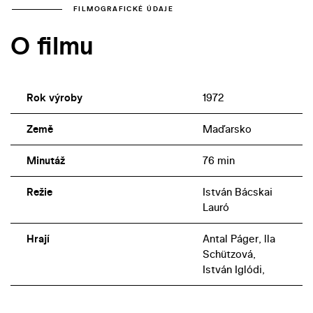
FILMOGRAFICKÉ ÚDAJE
O filmu
Rok výroby
1972
Země
Maďarsko
Minutáž
76 min
Režie
István Bácskai
Lauró
Hrají
Antal Páger, lla
Schützová,
István Iglódi,