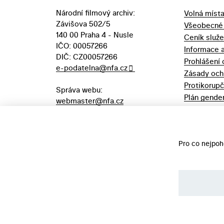
Národní filmový archiv:
Volná míst
Závišova 502/5
Všeobecné
140 00 Praha 4 - Nusle
Ceník služ
IČO: 00057266
Informace 
DIČ: CZ00057266
Prohlášení 
e-podatelna@nfa.cz
Zásady och
Protikorupč
Správa webu:
Plán gender
webmaster@nfa.cz
Výpůjční řá
Aukční vyhl
majetek
Pro co nejpoh
©️ Národní filmový archiv, 2026