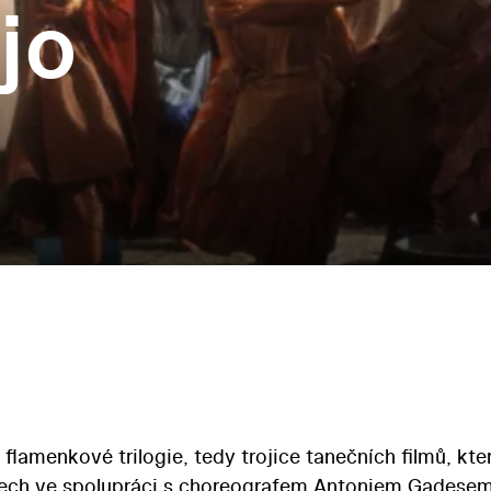
jo
 flamenkové trilogie, tedy trojice tanečních filmů, kte
etech ve spolupráci s choreografem Antoniem Gadesem