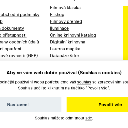
a
Filmová klasika
 obchodní podmínky
E-shop
eb
Filmový přehled
a dokumenty
Iluminace
o přístupnosti
Online knihovní katalog
rany osobních údajů
Digitální knihovna
ní opatření
Laterna magika
ové rovnosti (GEP)
Databáze šifer
d 2023
Videoarchiv
áška - movitý
Zpět v kinech
Aby se vám web dobře používal (Souhlas s cookies)
odlnější používání webu potřebujeme váš
souhlas
se zpracováním sou
Souhlas udělíte kliknutím na tlačítko "Povolit vše".
Nastavení
Povolit vše
Souhlas můžete odmítnout
zde
.