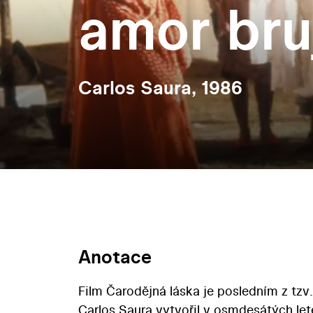
amor bru
Carlos Saura, 1986
Anotace
Film Čarodějná láska je posledním z tzv.
Carlos Saura vytvořil v osmdesátých l