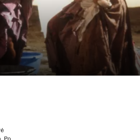
ré
. Po