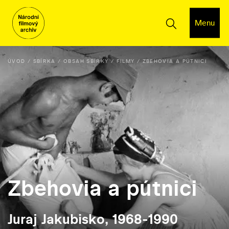
Menu
ÚVOD
SBÍRKA
OBSAH SBÍRKY
FILMY
ZBEHOVIA A PÚTNICI
Zbehovia a pútnici
Juraj Jakubisko, 1968-1990