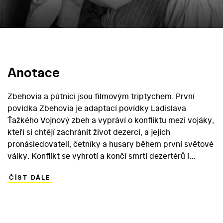
Anotace
Zbehovia a pútnici jsou filmovým triptychem. První
povídka Zbehovia je adaptací povídky Ladislava
Ťažkého Vojnový zbeh a vypráví o konfliktu mezi vojáky,
kteří si chtějí zachránit život dezercí, a jejich
pronásledovateli, četníky a husary během první světové
války. Konflikt se vyhrotí a končí smrtí dezertérů i
mnoha nevinných lidí. Druhá povídka Dominika je
ČÍST DÁLE
adaptací kapitoly z románu Ladislava Ťažkého Pivnica
plná vlkov. Zachycuje příběh odehrávající se za druhé
světové války, jejímiž hlavními aktéry jsou opilí
partyzáni, kteří místo zabíjení nacistů obsadí usedlost a