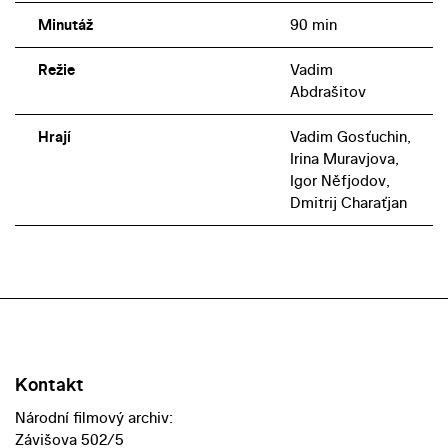
čím dál bezostyšnějším prospěchářstvím se zemi brzy
Minutáž
90 min
stal osudným.
Režie
Vadim
Abdrašitov
Hrají
Vadim Gosťuchin,
Irina Muravjova,
Igor Něfjodov,
Dmitrij Charaťjan
Kontakt
Národní filmový archiv:
Závišova 502/5