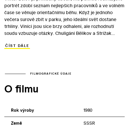
portrét zdobí seznam nejlepších pracovníků a ve volném
čase se věnuje orientačnímu běhu. Když je jednoho
večera surově zbit v parku, jeho ideální svět dostane
trhliny. Viníci jsou sice brzy odhaleni, ale rozhodnutí
soudu vzbuzuje otázky. Chuligáni Bělikov a Strižak
nejsou souzeni podle stejného metru a Bělov se s
ČÍST DÁLE
nespravedlností rozsudku nemůže smířit.
Spolupráce režiséra Vadima Abdrašitova se scenáristou
Alexandrem Mindadzem trvala téměř třicet let. Jejich
pojítkem je ostře pociťovaný morální neklid a fakt, že
látku k filmům autoři čerpali vždy z aktuální
FILMOGRAFICKÉ ÚDAJE
společenské situace a často se jim dařilo předpovídat
O filmu
tendence jejího dalšího vývoje. Nejinak tomu bylo i v
případě jejich třetího společného opusu. Pět let před
začátkem perestrojky a dekádu před tím, než lidé
podobní Strižaku převezmou moc v rozpadlém impériu,
Rok výroby
1980
autoři nahlédli radikální proměnu společenského
uvědomění. Rozkol mezi deklarovaným rovnostářstvím a
Země
SSSR