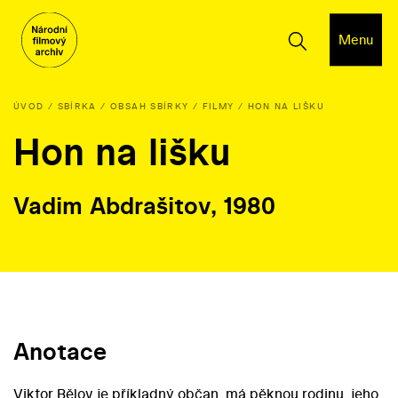
Menu
ÚVOD
SBÍRKA
OBSAH SBÍRKY
FILMY
HON NA LIŠKU
Hon na lišku
Vadim Abdrašitov, 1980
Anotace
Viktor Bělov je příkladný občan, má pěknou rodinu, jeho