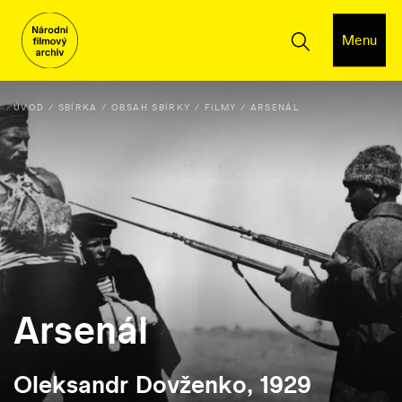
Menu
ÚVOD
SBÍRKA
OBSAH SBÍRKY
FILMY
ARSENÁL
Arsenál
Oleksandr Dovženko, 1929