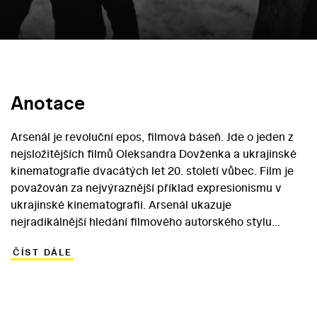
Anotace
Arsenál je revoluční epos, filmová báseň. Jde o jeden z
nejsložitějších filmů Oleksandra Dovženka a ukrajinské
kinematografie dvacátých let 20. století vůbec. Film je
považován za nejvýraznější příklad expresionismu v
ukrajinské kinematografii. Arsenál ukazuje
nejradikálnější hledání filmového autorského stylu
Oleksandra Dovženka v různých aspektech jeho režijní
ČÍST DÁLE
tvorby. Zajímavá je především dramaturgie, umělecká
forma vyprávění a střih filmu. Národní rada amerických
filmových kritiků zařadila Arsenál mezi pět nejlepších
filmů roku 1929.