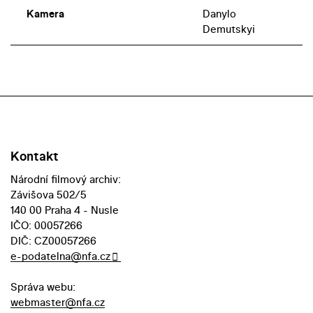
Kamera
Danylo
Demutskyi
Kontakt
Národní filmový archiv:
Závišova 502/5
140 00 Praha 4 - Nusle
IČO: 00057266
DIČ: CZ00057266
e-podatelna@nfa.cz
Správa webu:
webmaster@nfa.cz