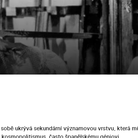
 sobě ukrývá sekundární významovou vrstvu, která m
s kosmopolitismus, často španělskému géniovi