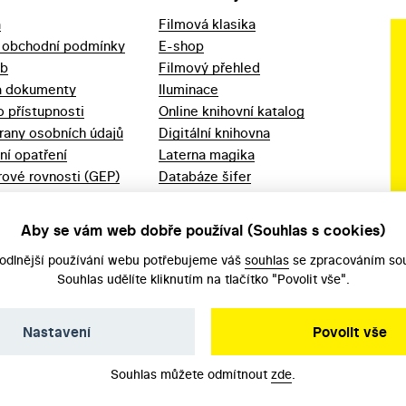
a
Filmová klasika
 obchodní podmínky
E-shop
eb
Filmový přehled
a dokumenty
Iluminace
o přístupnosti
Online knihovní katalog
rany osobních údajů
Digitální knihovna
ní opatření
Laterna magika
ové rovnosti (GEP)
Databáze šifer
d 2023
Videoarchiv
áška - movitý
Zpět v kinech
Aby se vám web dobře používal (Souhlas s cookies)
odlnější používání webu potřebujeme váš
souhlas
se zpracováním sou
Souhlas udělíte kliknutím na tlačítko "Povolit vše".
Nastavení
Povolit vše
Souhlas můžete odmítnout
zde
.