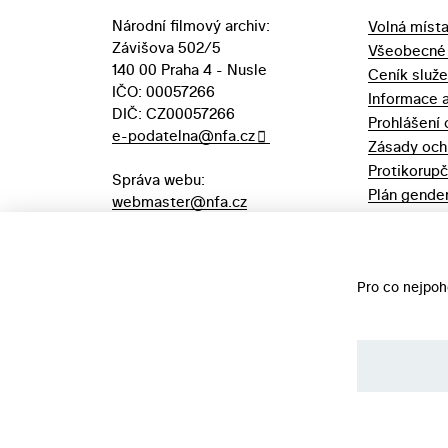
Národní filmový archiv:
Volná míst
Závišova 502/5
Všeobecné
140 00 Praha 4 - Nusle
Ceník služ
IČO: 00057266
Informace 
DIČ: CZ00057266
Prohlášení 
e-podatelna@nfa.cz
Zásady och
Protikorupč
Správa webu:
Plán gender
webmaster@nfa.cz
Výpůjční řá
Aukční vyhl
majetek
Pro co nejpoh
©️ Národní filmový archiv, 2026