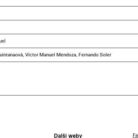
uel
uintanaová, Víctor Manuel Mendoza, Fernando Soler
Další weby
Fa