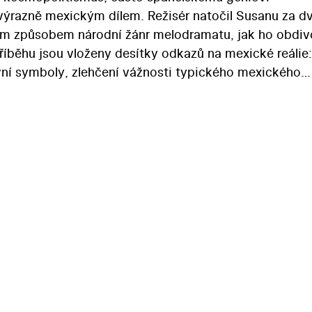
 výrazně mexickým dílem. Režisér natočil Susanu za d
ým způsobem národní žánr melodramatu, jak ho obdiv
říběhu jsou vloženy desítky odkazů na mexické reálie:
kevní symboly, zlehčení vážnosti typického mexického
pravidel mexického melodramatu (prostředí, postavy 
hledem španělského emigranta bylo dosaženo jakéhosi
ý byl tehdy na vrcholu.