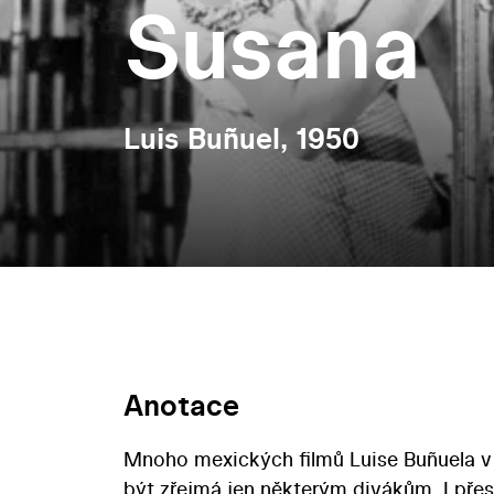
Susana
Luis Buñuel, 1950
Anotace
Mnoho mexických filmů Luise Buñuela v
být zřejmá jen některým divákům. I pře