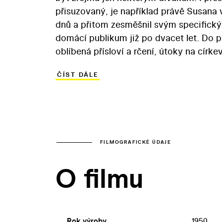
přisuzovaný, je například právě Susana
dnů a přitom zesměšnil svým specifick
domácí publikum již po dvacet let. Do p
oblíbená přísloví a rčení, útoky na cír
sedláka a podobně. Spojení základních 
ČÍST DÁLE
vztahy mezi nimi) s ostře kritickým po
zvláštního dodatku ve vývoji žánru, kter
FILMOGRAFICKÉ ÚDAJE
O filmu
Rok výroby
1950