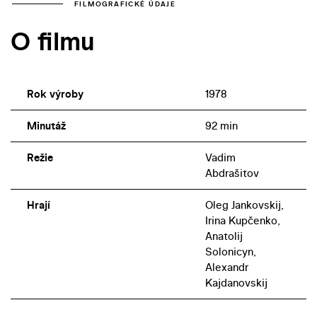
když se s manželkou vracel z dovolené. Na
FILMOGRAFICKÉ ÚDAJE
přesvědčivém vyznění zneklidňujícího příběhu má velký
O filmu
podíl i herecké obsazení, v čele s čtyřiatřicetiletým
Olegem Jankovským.
Rok výroby
1978
Minutáž
92 min
Režie
Vadim
Abdrašitov
Hrají
Oleg Jankovskij,
Irina Kupčenko,
Anatolij
Solonicyn,
Alexandr
Kajdanovskij