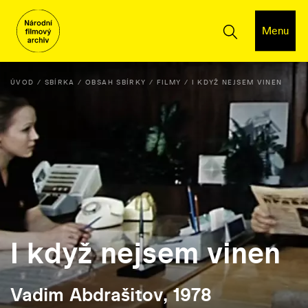
Menu
ÚVOD
SBÍRKA
OBSAH SBÍRKY
FILMY
I KDYŽ NEJSEM VINEN
I když nejsem vinen
Vadim Abdrašitov, 1978