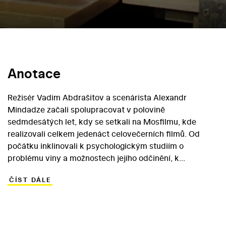
Anotace
Režisér Vadim Abdrašitov a scenárista Alexandr
Mindadze začali spolupracovat v polovině
sedmdesátých let, kdy se setkali na Mosfilmu, kde
realizovali celkem jedenáct celovečerních filmů. Od
počátku inklinovali k psychologickým studiím o
problému viny a možnostech jejího odčinění, k
filozofické reflexi o smyslu a hodnotách života vůbec.
ČÍST DÁLE
Jejich druhý společný film I když nejsem vinen
představuje psychologické drama muže, úspěšného
vědce, jenž se snaží ve vědomí i skutkem překonat pocit
viny za smrt staré ženy, která mu vstoupila do vozovky,