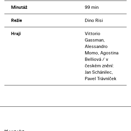
Minutáž
99 min
Režie
Dino Risi
Hrají
Vittorio
Gassman,
Alessandro
Momo, Agostina
Belliová / v
českém znění:
Jan Schánilec,
Pavel Trávníček