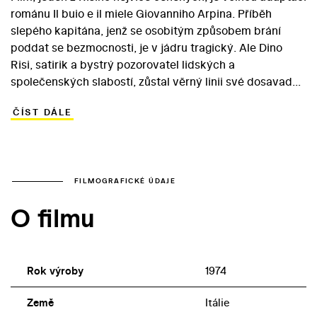
románu Il buio e il miele Giovanniho Arpina. Příběh
slepého kapitána, jenž se osobitým způsobem brání
poddat se bezmocnosti, je v jádru tragický. Ale Dino
Risi, satirik a bystrý pozorovatel lidských a
společenských slabostí, zůstal věrný linii své dosavadní
tvorby. Pod jeho vedením se stává příběh černou
ČÍST DÁLE
komedií, v níž se i nejtragičtější chvíle lámou do
grotesknosti. Zásluhu na úspěchu má bezesporu i
Vittorio Gassman, který za své ztvárnění postavy
slepého kapitána Fausta získal cenu na festivalu v
Cannes. V roce 1992 natočil hollywoodský remake
FILMOGRAFICKÉ ÚDAJE
tohoto snímku Martin Brest s Alem Pacinem v hlavní roli.
O filmu
Rok výroby
1974
Země
Itálie