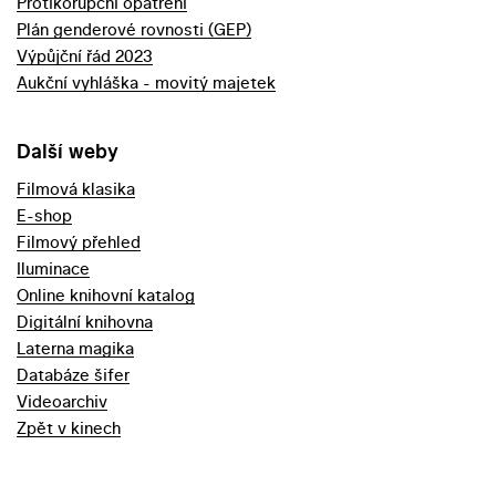
Protikorupční opatření
Plán genderové rovnosti (GEP)
Výpůjční řád 2023
Aukční vyhláška - movitý majetek
Další weby
Filmová klasika
E-shop
Filmový přehled
Iluminace
Online knihovní katalog
Digitální knihovna
Laterna magika
Databáze šifer
Videoarchiv
Zpět v kinech