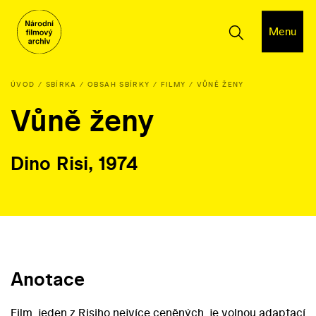
Menu
ÚVOD
SBÍRKA
OBSAH SBÍRKY
FILMY
VŮNĚ ŽENY
Vůně ženy
Dino Risi, 1974
Anotace
Film, jeden z Risiho nejvíce ceněných, je volnou adaptací