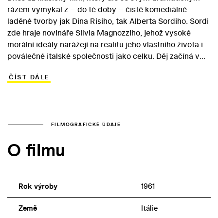
rázem vymykal z – do té doby – čistě komediálně
laděné tvorby jak Dina Risiho, tak Alberta Sordiho. Sordi
zde hraje novináře Silvia Magnozziho, jehož vysoké
morální ideály narážejí na realitu jeho vlastního života i
poválečné italské společnosti jako celku. Děj začíná v
roce 1943, kdy se musí Silvio skrývat před německou
ČÍST DÁLE
armádou a v klíčových okamžicích nedokáže zaujmout
pevný postoj ani vůči odboji, ani vůči své dívce. Později
se jeho představy o profesionální cti dostávají do
konfliktu s politickou praxí a sociální situací v zemi.
Silvio musí volit mezi ohebným kariérismem zaručujícím
FILMOGRAFICKÉ ÚDAJE
vysoký životní standard a osobní etikou, přinášející
O filmu
ovšem společensky neatraktivní postavení.
Rok výroby
1961
Země
Itálie