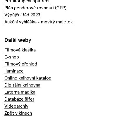
Protikorupční opatření
Plán genderové rovnosti (GEP)
Výpůjční řád 2023
Aukční vyhláška - movitý majetek
Další weby
Filmová klasika
E-shop
Filmový přehled
Iluminace
Online knihovní katalog
Digitální knihovna
Laterna magika
Databáze šifer
Videoarchiv
Zpět v kinech