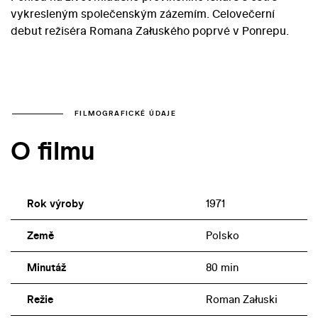
vykresleným společenským zázemím. Celovečerní
debut režiséra Romana Załuského poprvé v Ponrepu.
FILMOGRAFICKÉ ÚDAJE
O filmu
Rok výroby
1971
Země
Polsko
Minutáž
80 min
Režie
Roman Załuski