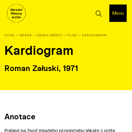
Menu
ÚVOD
SBÍRKA
OBSAH SBÍRKY
FILMY
KARDIOGRAM
Kardiogram
Roman Załuski, 1971
Anotace
Pohled na život mladého provinčního lékaře s ostře