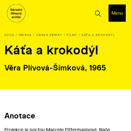
Menu
ÚVOD
SBÍRKA
OBSAH SBÍRKY
FILMY
KÁŤA A KROKODÝL
Káťa a krokodýl
Věra Plívová-Šimková, 1965
Anotace
Projekce je poctou Marcele Pittermannové. Naše