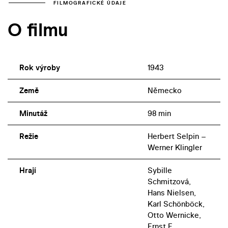
doléhat čím dál tíživěji, vhodný. Snímek je proto uvolněn
FILMOGRAFICKÉ ÚDAJE
pouze pro export do zahraničí.
O filmu
Rok výroby
1943
Země
Německo
Minutáž
98 min
Režie
Herbert Selpin –
Werner Klingler
Hrají
Sybille
Schmitzová,
Hans Nielsen,
Karl Schönböck,
Otto Wernicke,
Ernst F.