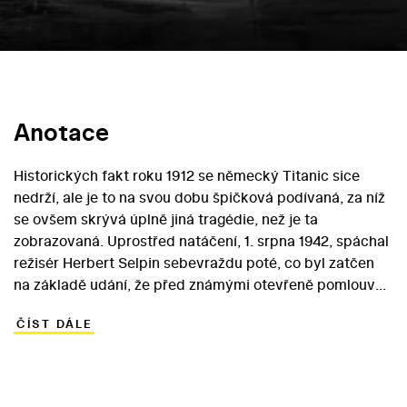
Anotace
Historických fakt roku 1912 se německý Titanic sice
nedrží, ale je to na svou dobu špičková podívaná, za níž
se ovšem skrývá úplně jiná tragédie, než je ta
zobrazovaná. Uprostřed natáčení, 1. srpna 1942, spáchal
režisér Herbert Selpin sebevraždu poté, co byl zatčen
na základě udání, že před známými otevřeně pomlouval
vedení Říše a wehrmachtu. Náhradní režisér Werner
ČÍST DÁLE
Klinger dokončí snímek na jaře roku 1943, nacistická
cenzura mu uděluje oficiální dobrozdání. Nejvyšší místa
pak ale dospějí k názoru, že film tohoto druhu není pro
říšského diváka, na nějž aktuální válečné útrapy začínají