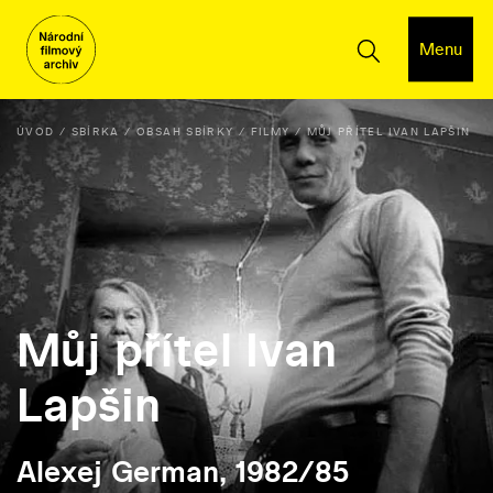
Menu
ÚVOD
SBÍRKA
OBSAH SBÍRKY
FILMY
MŮJ PŘÍTEL IVAN LAPŠIN
Můj přítel Ivan
Lapšin
Alexej German, 1982/85