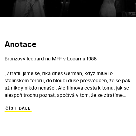
Anotace
Bronzový leopard na MFF v Locarnu 1986
„Ztratili jsme se, říká dnes German, když mluví o
stalinském teroru, do hloubi duše přesvědčen, že se pak
už nikdy nikdo nenašel. Ale filmová cesta k tomu, jak se
alespoň trochu poznat, spočívá v tom, že se ztratíme
ještě víc.“
ČÍST DÁLE
Antoine de Baecque
Můj přítel Ivan Lapšin je mistrovská evokace atmosféry
konce třicátých let vyprávějící pomocí retro stylizace a