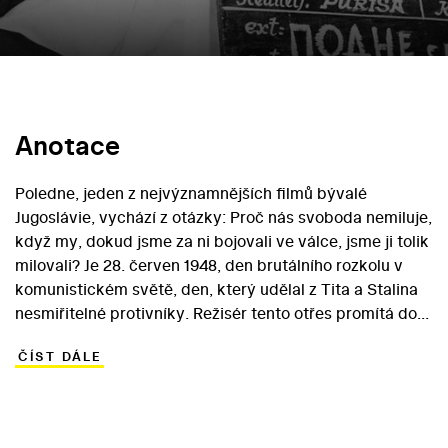
Anotace
Poledne, jeden z nejvýznamnějších filmů bývalé
Jugoslávie, vychází z otázky: Proč nás svoboda nemiluje,
když my, dokud jsme za ni bojovali ve válce, jsme ji tolik
milovali? Je 28. červen 1948, den brutálního rozkolu v
komunistickém světě, den, který udělal z Tita a Stalina
nesmiřitelné protivníky. Režisér tento otřes promítá do
osudů tří mileneckých dvojic Nic, co platilo včera, už
ČÍST DÁLE
neplatí, z hrdinů se přes noc stali zrádci…