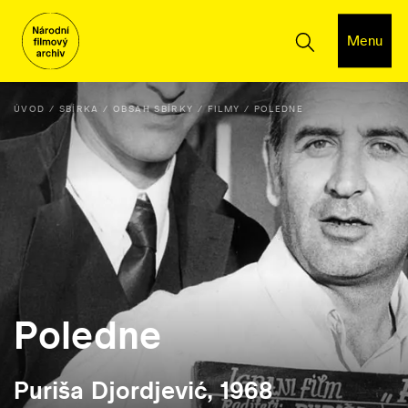
Menu
ÚVOD
SBÍRKA
OBSAH SBÍRKY
FILMY
POLEDNE
Poledne
Puriša Djordjević, 1968