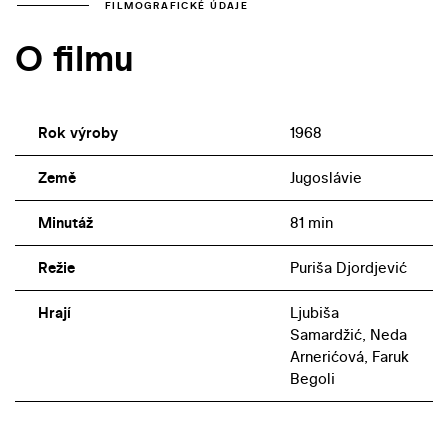
FILMOGRAFICKÉ ÚDAJE
O filmu
Rok výroby
1968
Země
Jugoslávie
Minutáž
81 min
Režie
Puriša Djordjević
Hrají
Ljubiša
Samardžić, Neda
Arnerićová, Faruk
Begoli