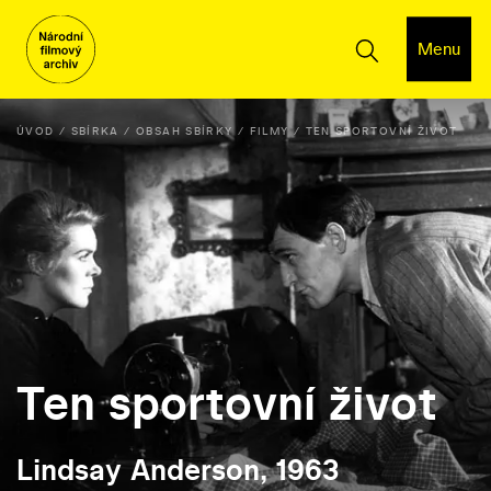
Menu
ÚVOD
SBÍRKA
OBSAH SBÍRKY
FILMY
TEN SPORTOVNÍ ŽIVOT
Ten sportovní život
Lindsay Anderson, 1963