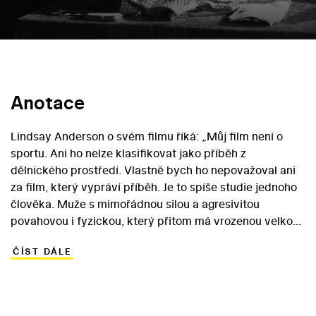
Anotace
Lindsay Anderson o svém filmu říká: „Můj film není o
sportu. Ani ho nelze klasifikovat jako příběh z
dělnického prostředí. Vlastně bych ho nepovažoval ani
za film, který vypráví příběh. Je to spíše studie jednoho
člověka. Muže s mimořádnou silou a agresivitou
povahovou i fyzickou, který přitom má vrozenou velkou
citlivost a potřebu být milován. To si ovšem zpočátku
ČÍST DÁLE
neuvědomuje. Jeho povaha se projevuje ve velmi
zvláštním a složitém vztahu k ženě – a z tohoto hlediska
by bylo možné chápat můj film jako milostný příběh.
Ovšem jejich konfliktní vztah je jasně konturován daným