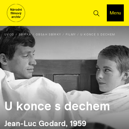
Menu
ÚVOD
SBÍRKA
OBSAH SBÍRKY
FILMY
U KONCE S DECHEM
U konce s dechem
Jean-Luc Godard, 1959