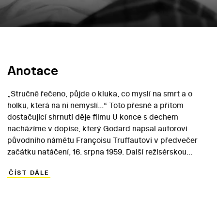
Anotace
„Stručně řečeno, půjde o kluka, co myslí na smrt a o
holku, která na ni nemyslí...“ Toto přesné a přitom
dostačující shrnutí děje filmu U konce s dechem
nacházíme v dopise, který Godard napsal autorovi
původního námětu Françoisu Truffautovi v předvečer
začátku natáčení, 16. srpna 1959. Další režisérskou
veličinou, která stála u zrodu tohoto filmu, byl Jean-
ČÍST DÁLE
Pierre Melville: „Přijal jsem roli spisovatele Parvulesca,
abych Godardovi udělal radost. Požádal mne o to v
dopise: Zkus mluvit o ženách, jak to míváš ve zvyku. Což
jsem udělal. Nechal jsem se inspirovat rozhovorem s