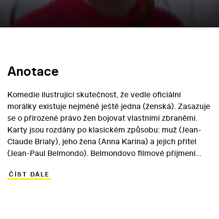
Anotace
Komedie ilustrující skutečnost, že vedle oficiální
morálky existuje nejméně ještě jedna (ženská). Zasazuje
se o přirozené právo žen bojovat vlastními zbraněmi.
Karty jsou rozdány po klasickém způsobu: muž (Jean-
Claude Brialy), jeho žena (Anna Karina) a jejich přítel
(Jean-Paul Belmondo). Belmondovo filmové příjmení
udává tradici, z níž Godardova jediná komedie vychází a
ČÍST DÁLE
kterou oslavuje: Lubitsch. Svým laděním se film Žena je
žena nejvíce přiblížil poetice Jacquesa Demyho, jehož
celovečerní debut Lola byl právě nadšeně přijat v kruhu
modernistů francouzské nové vlny. Demy i Godard