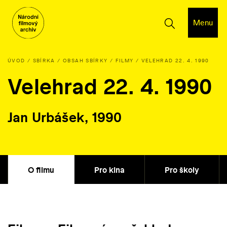
Menu
ÚVOD
SBÍRKA
OBSAH SBÍRKY
FILMY
VELEHRAD 22. 4. 1990
Velehrad 22. 4. 1990
Jan Urbášek, 1990
O filmu
Pro kina
Pro školy